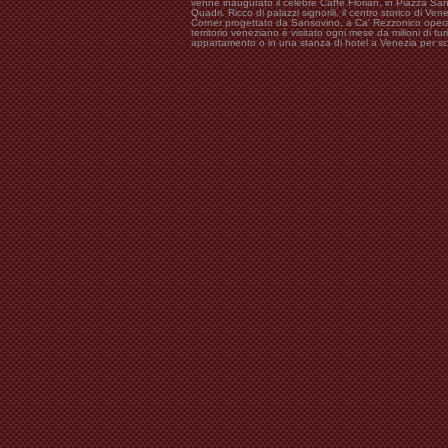
venne inaugurato il celebre Caffè Florian, in Piazza San
Quadri. Ricco di palazzi signorili, il centro storico di V
Corner progettato da Sansovino, a Ca' Rezzonico opera d
territorio veneziano è visitato ogni mese da milioni di 
appartamento o in una stanza di hotel a Venezia per scop