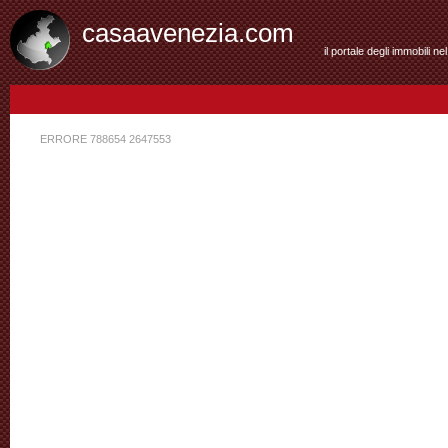
casaavenezia.com
il portale degli immobili n
NESSUNA RICERCA EFFETTUATA
ERRORE 788654 2647553